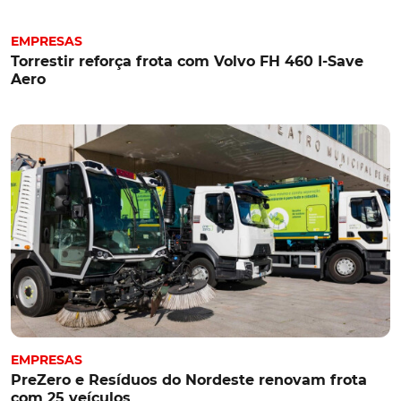
EMPRESAS
Torrestir reforça frota com Volvo FH 460 I-Save
Aero
EMPRESAS
PreZero e Resíduos do Nordeste renovam frota
com 25 veículos