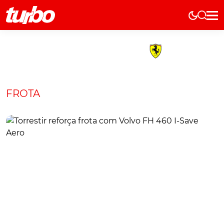
Elétricos
História
Técnica
Comerciais
FROTA
Testes
Curiosidades
Marcas
Elétricos
Técnica
Testes