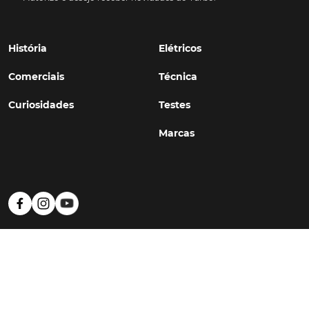
História
Elétricos
Comerciais
Técnica
Curiosidades
Testes
Marcas
Política de Privacidade
Termos e Condições
Estatuto Editorial
Contactos
© TURBO
#WithSkoiy