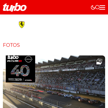
Elétricos
História
Técnica
Comerciais
FOTOS
Testes
Curiosidades
Marcas
Elétricos
Técnica
Testes