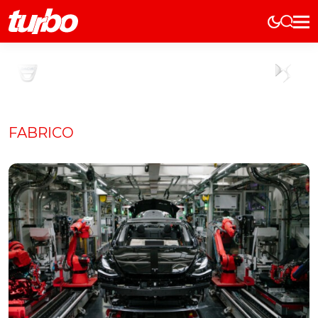
Elétricos
História
Técnica
Comerciais
FABRICO
Testes
Curiosidades
Marcas
Elétricos
Técnica
Testes