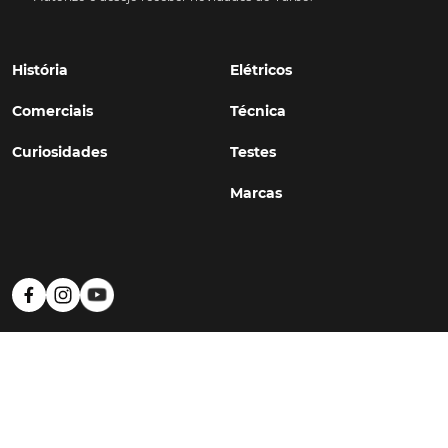
História
Elétricos
Comerciais
Técnica
Curiosidades
Testes
Marcas
Política de Privacidade
Termos e Condições
Estatuto Editorial
Contactos
© TURBO
#WithSkoiy