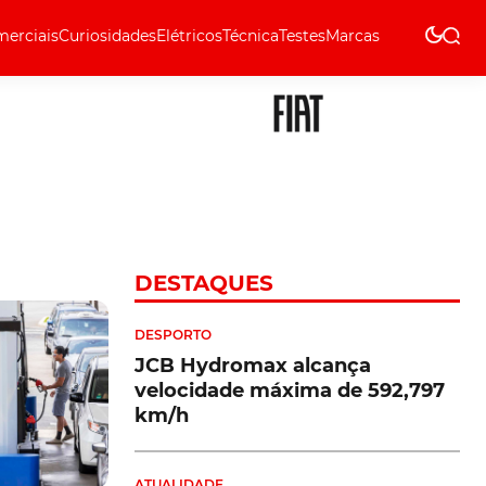
erciais
Curiosidades
Elétricos
Técnica
Testes
Marcas
Técnica
DESTAQUES
DESPORTO
JCB Hydromax alcança
velocidade máxima de 592,797
km/h
ATUALIDADE