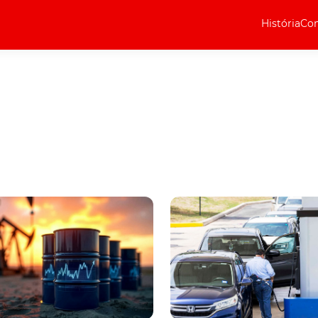
História
Com
Elétricos
Curiosidades
Elétricos
Técnica
Testes
Marcas