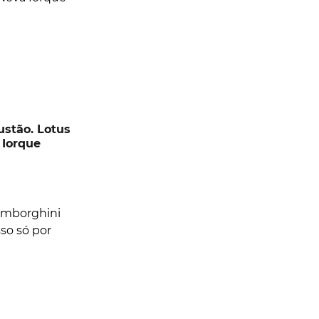
stão. Lotus
 Iorque