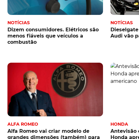
NOTÍCIAS
NOTÍCIAS
Dizem consumidores. Elétricos são
Dieselgate
menos fiáveis que veículos a
Audi vão p
combustão
ALFA ROMEO
HONDA
Alfa Romeo vai criar modelo de
Antevisão 
grandes dimensões (também) para
Honda apr