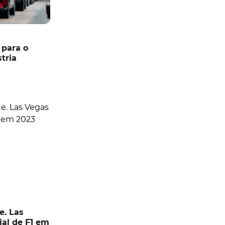
 para o
tria
e. Las
al de F1 em