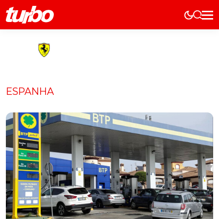
Elétricos
História
Técnica
Comerciais
ESPANHA
Testes
Curiosidades
Marcas
Elétricos
Técnica
Testes