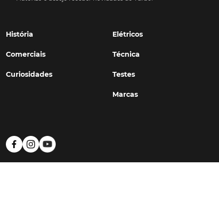
História
Elétricos
Comerciais
Técnica
Curiosidades
Testes
Marcas
Política de Privacidade
Termos e Condições
Estatuto Editorial
Contactos
© TURBO
#WithSkoiy