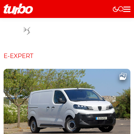
Elétricos
História
Técnica
Comerciais
E-EXPERT
Testes
Curiosidades
Marcas
Elétricos
Técnica
Testes