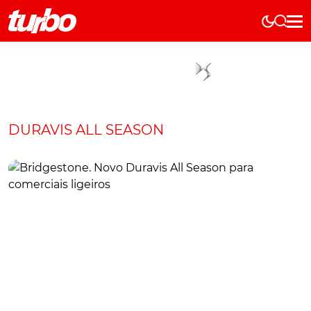
Elétricos
História
Técnica
Comerciais
DURAVIS ALL SEASON
Testes
Curiosidades
Marcas
Elétricos
Técnica
Testes