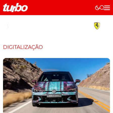
Elétricos
História
Técnica
Comerciais
DIGITALIZAÇÃO
Testes
Curiosidades
Marcas
Elétricos
Técnica
Testes