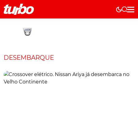
Elétricos
História
Técnica
Comerciais
DESEMBARQUE
Testes
Curiosidades
Marcas
Elétricos
Técnica
Testes