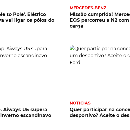
MERCEDES-BENZ
le to Pole'. Elétrico
Missão cumprida! Merce
a vai ligar os pólos do
EQS percorreu a N2 com
carga
NOTÍCIAS
. Aiways U5 supera
Quer participar na con
 inverno escandinavo
desportivo? Aceite o des