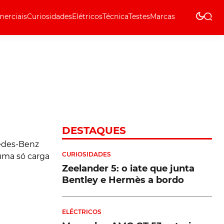
erciais
Curiosidades
Elétricos
Técnica
Testes
Marcas
Técnica
DESTAQUES
CURIOSIDADES
Zeelander 5: o iate que junta
Bentley e Hermès a bordo
ELÉCTRICOS