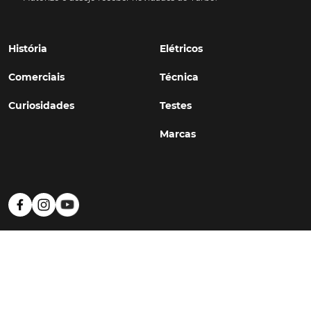
História
Elétricos
Comerciais
Técnica
Curiosidades
Testes
Marcas
Política de Privacidade
Termos e Condições
Estatuto Editorial
Contactos
© TURBO
#WithSkoiy