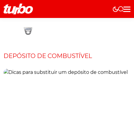
Elétricos
História
Técnica
Comerciais
DEPÓSITO DE COMBUSTÍVEL
Testes
Curiosidades
Marcas
Elétricos
Técnica
Testes