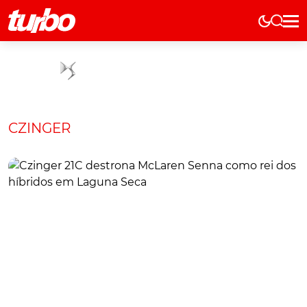
Elétricos
História
Técnica
Comerciais
CZINGER
Testes
Curiosidades
Marcas
Elétricos
Técnica
Testes