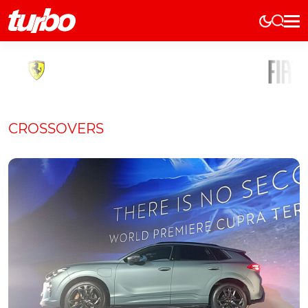
Elétricos
História
Técnica
Comerciais
CROSSOVERS
Testes
Curiosidades
Marcas
Elétricos
Técnica
Testes