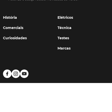
História
Elétricos
Comerciais
Técnica
Curiosidades
Testes
Marcas
Política de Privacidade
Termos e Condições
Estatuto Editorial
Contactos
© TURBO
#WithSkoiy