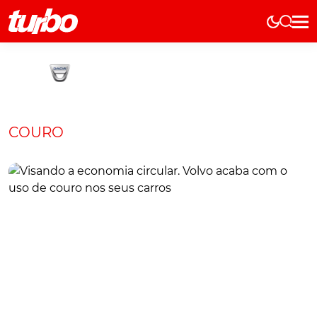
Elétricos
História
Técnica
Comerciais
COURO
Testes
Curiosidades
Marcas
Elétricos
Técnica
Testes