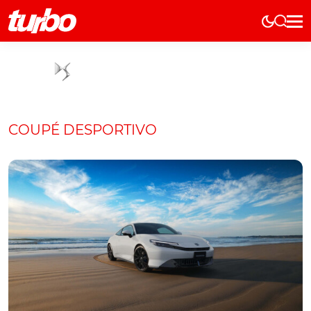
Elétricos
História
Técnica
Comerciais
COUPÉ DESPORTIVO
Testes
Curiosidades
Marcas
Elétricos
Técnica
Testes