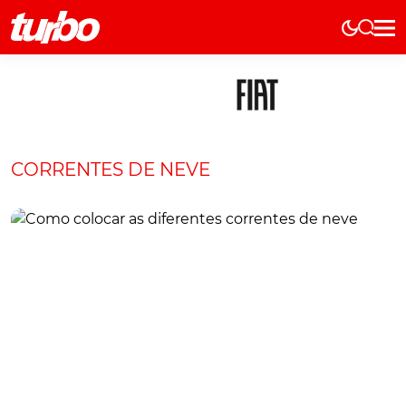
Elétricos
História
Técnica
Comerciais
CORRENTES DE NEVE
Testes
Curiosidades
Marcas
Elétricos
Técnica
Testes