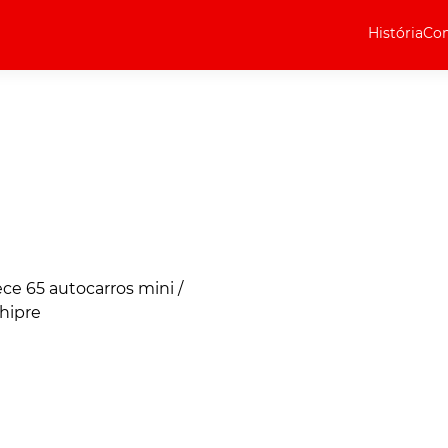
História
Com
Elétricos
Curiosidades
Elétricos
Técnica
Testes
Marcas