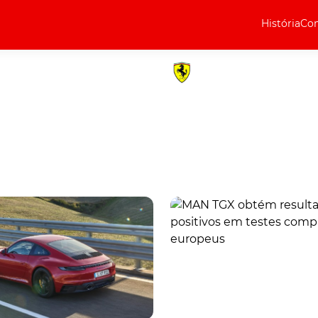
História
Com
Elétricos
Curiosidades
Elétricos
Técnica
Testes
Marcas