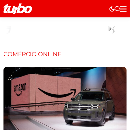
Elétricos
História
Técnica
Comerciais
COMÉRCIO ONLINE
Testes
Curiosidades
Marcas
Elétricos
Técnica
Testes