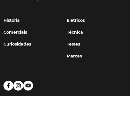
História
Elétricos
Comerciais
Técnica
Curiosidades
Testes
Marcas
Política de Privacidade
Termos e Condições
Estatuto Editorial
Contactos
© TURBO
#WithSkoiy