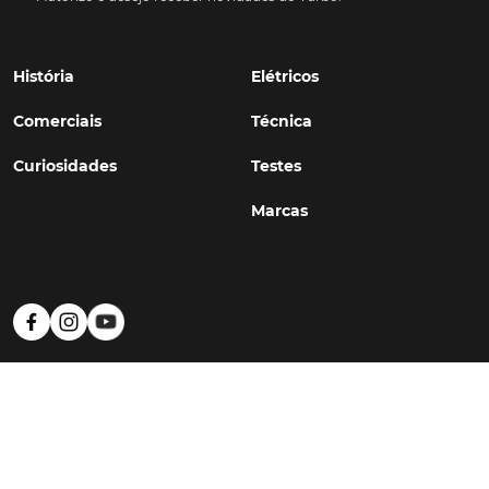
História
Elétricos
Comerciais
Técnica
Curiosidades
Testes
Marcas
Política de Privacidade
Termos e Condições
Estatuto Editorial
Contactos
© TURBO
#WithSkoiy