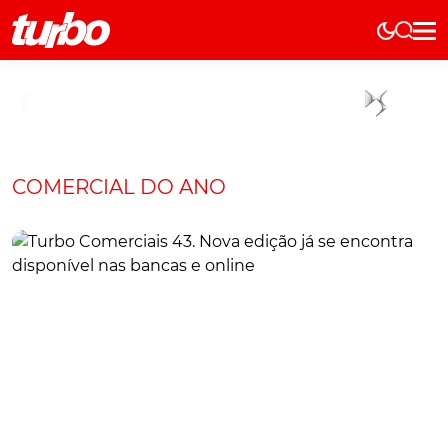
Elétricos
História
Técnica
Comerciais
COMERCIAL DO ANO
Testes
Curiosidades
Marcas
Elétricos
Técnica
Testes