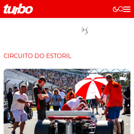
Elétricos
História
Técnica
Comerciais
CIRCUITO DO ESTORIL
Testes
Curiosidades
Marcas
Elétricos
Técnica
Testes