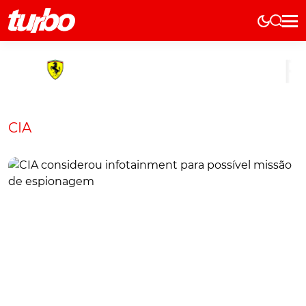
Elétricos
História
Técnica
Comerciais
CIA
Testes
Curiosidades
Marcas
Elétricos
Técnica
Testes