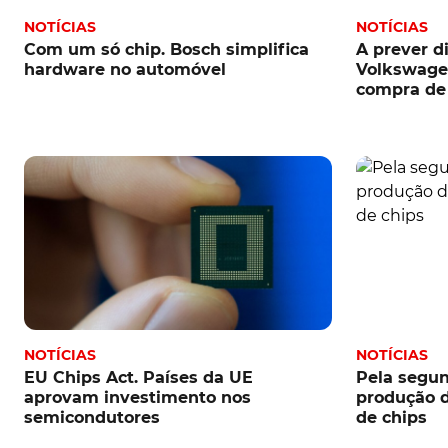
NOTÍCIAS
NOTÍCIAS
Com um só chip. Bosch simplifica
A prever d
hardware no automóvel
Volkswagen
compra de
NOTÍCIAS
NOTÍCIAS
EU Chips Act. Países da UE
Pela segun
aprovam investimento nos
produção d
semicondutores
de chips