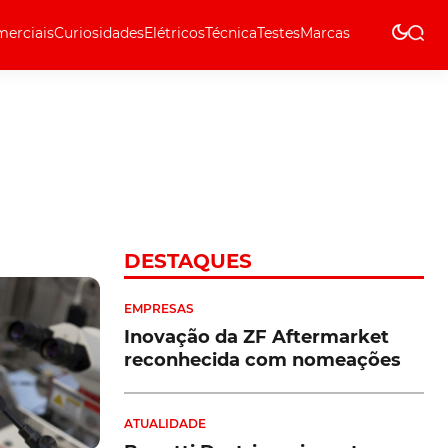
erciais
Curiosidades
Elétricos
Técnica
Testes
Marcas
Técnica
DESTAQUES
EMPRESAS
Inovação da ZF Aftermarket
reconhecida com nomeações
ATUALIDADE