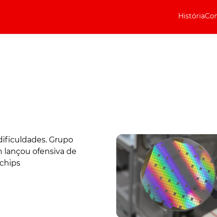
História
Com
Elétricos
Curiosidades
Elétricos
Técnica
Testes
Marcas