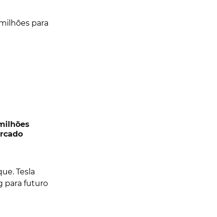
 milhões
ercado