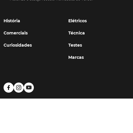
História
Elétricos
Comerciais
Técnica
Curiosidades
Testes
Marcas
Política de Privacidade
Termos e Condições
Estatuto Editorial
Contactos
© TURBO
#WithSkoiy