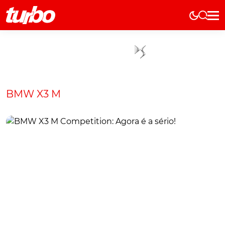
Elétricos
História
Técnica
Comerciais
BMW X3 M
Testes
Curiosidades
Marcas
Elétricos
Técnica
Testes