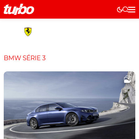
Elétricos
História
Técnica
Comerciais
BMW SÉRIE 3
Testes
Curiosidades
Marcas
Elétricos
Técnica
Testes