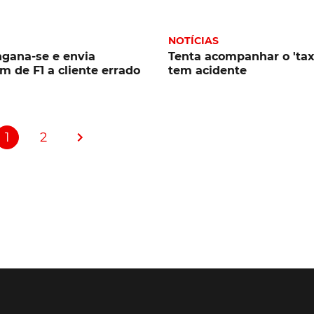
NOTÍCIAS
gana-se e envia
Tenta acompanhar o 'taxi
 de F1 a cliente errado
tem acidente
1
2