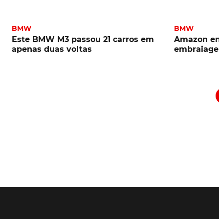
BMW
BMW
Este BMW M3 passou 21 carros em
Amazon en
apenas duas voltas
embraiagem