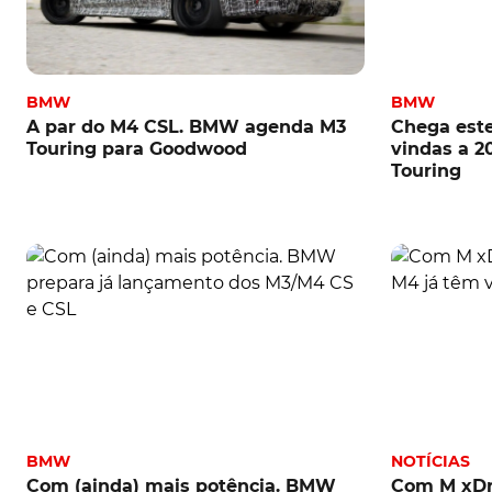
BMW
BMW
A par do M4 CSL. BMW agenda M3
Chega est
Touring para Goodwood
vindas a 2
Touring
BMW
NOTÍCIAS
Com (ainda) mais potência. BMW
Com M xDr