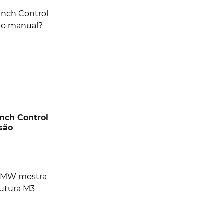
unch Control
são