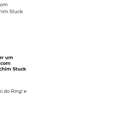
ter um
, com
chim Stuck