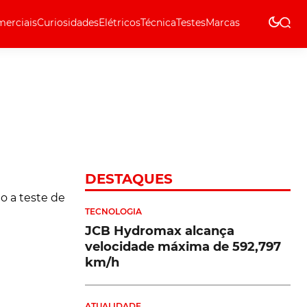
erciais
Curiosidades
Elétricos
Técnica
Testes
Marcas
Técnica
DESTAQUES
TECNOLOGIA
JCB Hydromax alcança
velocidade máxima de 592,797
km/h
ATUALIDADE