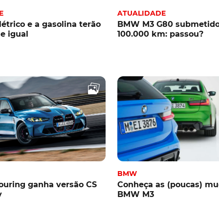
E
ATUALIDADE
trico e a gasolina terão
BMW M3 G80 submetido 
e igual
100.000 km: passou?
BMW
uring ganha versão CS
Conheça as (poucas) mu
v
BMW M3