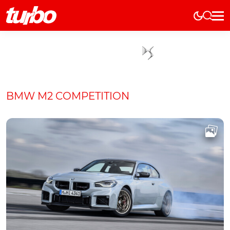
Elétricos
História
Técnica
Comerciais
BMW M2 COMPETITION
Testes
Curiosidades
Marcas
Elétricos
Técnica
Testes