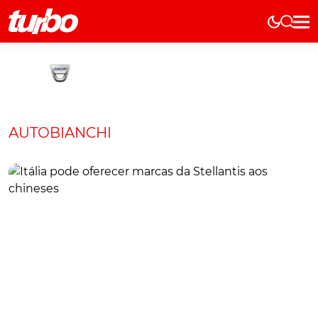
Elétricos
História
Técnica
Comerciais
AUTOBIANCHI
Testes
Curiosidades
Marcas
Elétricos
Técnica
Testes