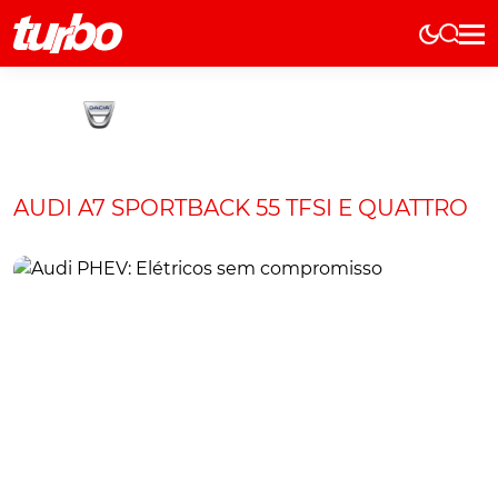
Elétricos
História
Técnica
Comerciais
AUDI A7 SPORTBACK 55 TFSI E QUATTRO
Testes
Curiosidades
Marcas
Elétricos
Técnica
Testes