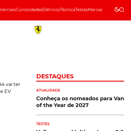
erciais
Curiosidades
Elétricos
Técnica
Testes
Marcas
Técnica
DESTAQUES
ATUALIDADE
Conheça os nomeados para Van
of the Year de 2027
TESTES