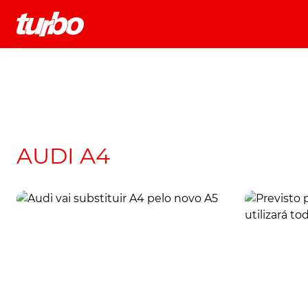
História
Comerciais
Testes
AUDI A4