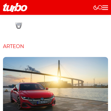
Elétricos
História
Técnica
Comerciais
ARTEON
Testes
Curiosidades
Marcas
Elétricos
Técnica
Testes