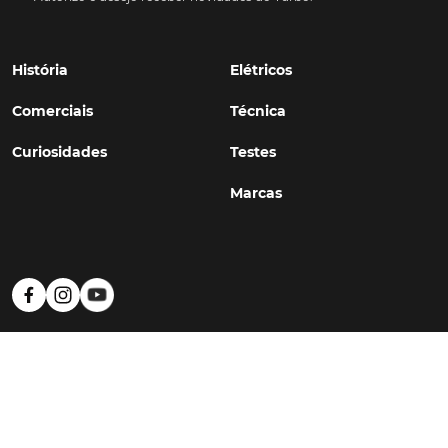
História
Elétricos
Comerciais
Técnica
Curiosidades
Testes
Marcas
Política de Privacidade
Termos e Condições
Estatuto Editorial
Contactos
© TURBO
#WithSkoiy