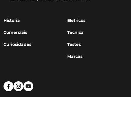
História
Elétricos
Comerciais
Técnica
Curiosidades
Testes
Marcas
Política de Privacidade
Termos e Condições
Estatuto Editorial
Contactos
© TURBO
#WithSkoiy