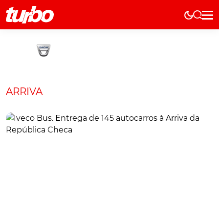
Elétricos
História
Técnica
Comerciais
ARRIVA
Testes
Curiosidades
Marcas
Elétricos
Técnica
Testes