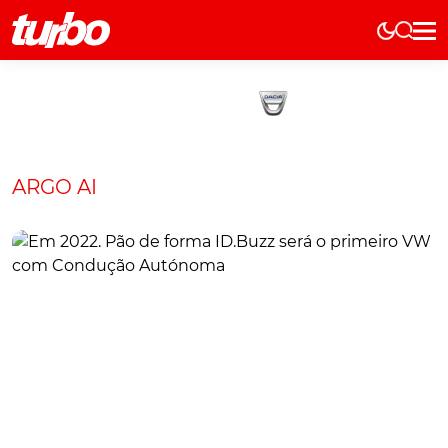
Elétricos
História
Técnica
Comerciais
ARGO AI
Testes
Curiosidades
Marcas
Elétricos
Técnica
Testes