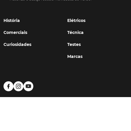
História
Elétricos
Comerciais
Técnica
Curiosidades
Testes
Marcas
Política de Privacidade
Termos e Condições
Estatuto Editorial
Contactos
© TURBO
#WithSkoiy