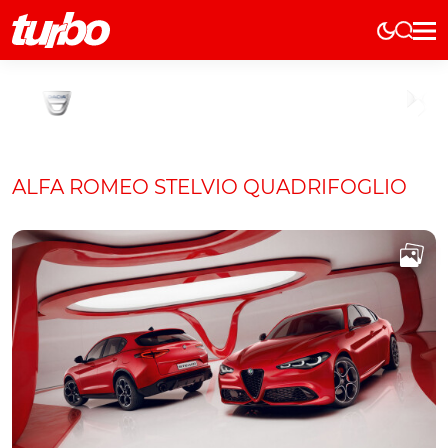
Elétricos
História
Técnica
Comerciais
ALFA ROMEO STELVIO QUADRIFOGLIO
Testes
Curiosidades
Marcas
Elétricos
Técnica
Testes