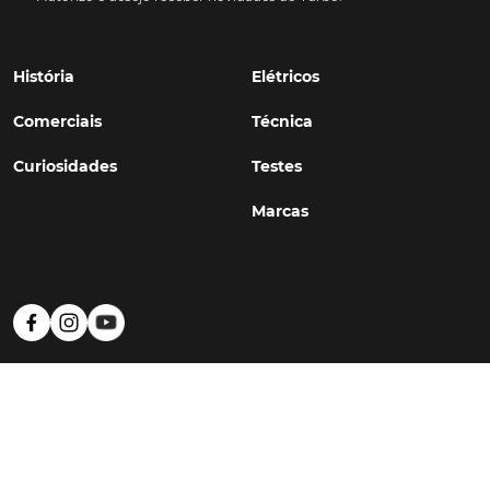
História
Elétricos
Comerciais
Técnica
Curiosidades
Testes
Marcas
Política de Privacidade
Termos e Condições
Estatuto Editorial
Contactos
© TURBO
#WithSkoiy