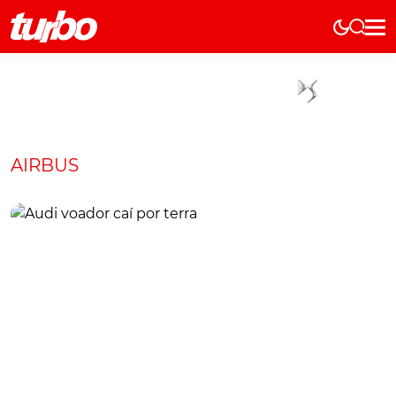
Elétricos
História
Técnica
Comerciais
AIRBUS
Testes
Curiosidades
Marcas
Elétricos
Técnica
Testes