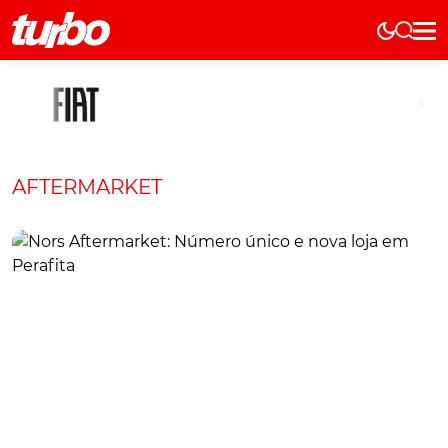
Elétricos
História
Técnica
Comerciais
AFTERMARKET
Testes
Curiosidades
Marcas
Elétricos
Técnica
Testes