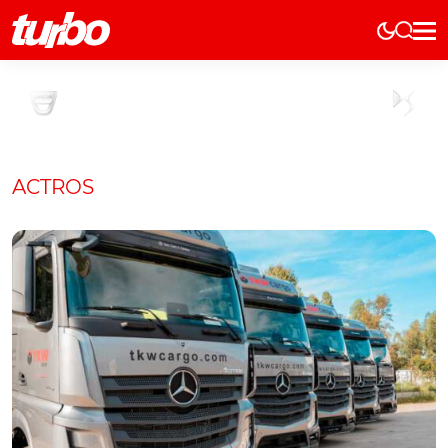
Elétricos
História
Técnica
Comerciais
ACTROS
Testes
Curiosidades
Marcas
Elétricos
Técnica
Testes