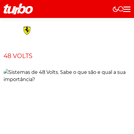
Elétricos
História
Técnica
Comerciais
48 VOLTS
Testes
Curiosidades
Marcas
Elétricos
Técnica
Testes