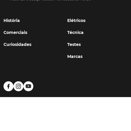
História
Elétricos
Comerciais
Técnica
Curiosidades
Testes
Marcas
Política de Privacidade
Termos e Condições
Estatuto Editorial
Contactos
© TURBO
#WithSkoiy