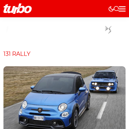
Elétricos
História
Técnica
Comerciais
131 RALLY
Testes
Curiosidades
Marcas
Elétricos
Técnica
Testes