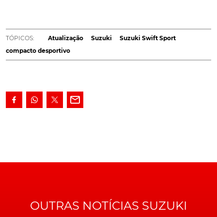
ligeiro de 48V, que não só reduz os consumos e as
emissões, como também reforça o prazer de
condução. O novo desportivo da Suzuki já está
TÓPICOS:
Atualização
Suzuki
Suzuki Swift Sport
disponível em Portugal com preço especial de
compacto desportivo
lançamento 23.222 euros.
Além do SUV híbrido compacto
Ignis
, que está está
disponível no mercado nacional com preços a partir de
15.513 euros, a Suzuki também rejuvenesceu o seu
icónico compacto desportivo, Swift Sport.
Este compacto desportivo já pode ser encomendado
nos concessionários da
marca
, sendo proposto por
23.222 euros durante a campanha especial de
lançamento, isto é, menos dois mil euros do que o
preço de tabela.
LEIA TAMBÉM
OUTRAS NOTÍCIAS SUZUKI
Suzuki Ignis. Renovado o SUV híbrido mais acessível