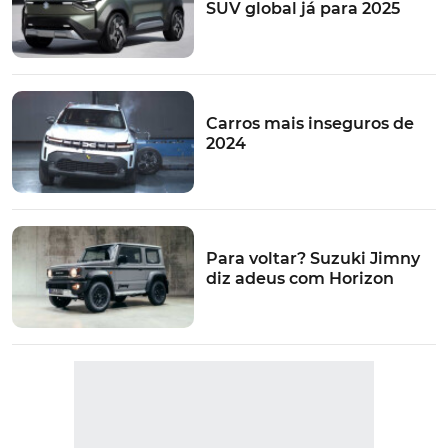
SUV global já para 2025
O novo modelo mantém o painel de instrumentos
desportivo, constituído por ecrã central LCD de 4,2
polegadas e que fornece um vasto conjunto de
informações, incluindo a temperatura do óleo e
indicador de turbo.
Carros mais inseguros de
2024
Em termos de conectividade vem equipado dispõe de
um écran táctil de 7" multifunções com tecnologia
bluetooth para efetuar chamadas em "mãos livres" ou
ouvir música em streaming. Este sistema multimédia é
compatível com Apple CarPlay e
Android Auto
.
Para voltar? Suzuki Jimny
diz adeus com Horizon
O equipamento de conforto compreende o arranque
sem chave, os bancos desportivos e aquecidos, o ar
condicionado automático, o controlo de pressão de