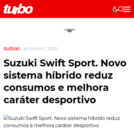
Elétricos
História
Técnica
SUZUKI
30 JUNHO, 2020
Comerciais
Testes
Suzuki Swift Sport. Novo
Curiosidades
sistema híbrido reduz
Marcas
consumos e melhora
Elétricos
caráter desportivo
Técnica
Testes