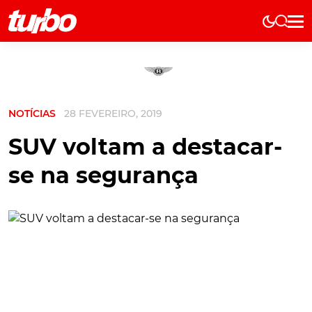
Elétricos
História
Técnica
NOTÍCIAS
28 FEVEREIRO, 2019
Comerciais
Testes
SUV voltam a destacar-
Curiosidades
se na segurança
Marcas
Elétricos
Técnica
Testes