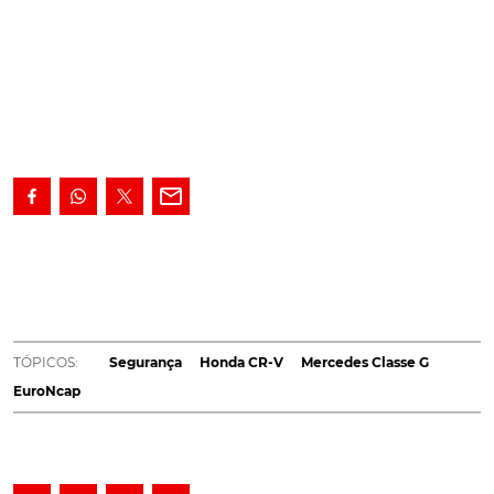
O Mercedes Classe G, o Honda CR-V e o Seat Tarraco
foram os primeiros modelos a enfrentar os testes de
segurança do EuroNcap em 2019, e saíram todos da
prova com cinco estrelas
Foram revelados os
resultados dos primeiros testes de segurança realizados
TÓPICOS:
Segurança
Honda CR-V
Mercedes Classe G
em 2019 no espaço europeu, com os SUV a mostrarem
EuroNcap
novamente altos índices de proteção para ocupantes e
outros utentes da via. Os eleitos para esta análise foram
o Mercedes Classe G, o Honda CR-V e o Seat Tarraco,
com o trio a obter a pontuação máxima de cinco