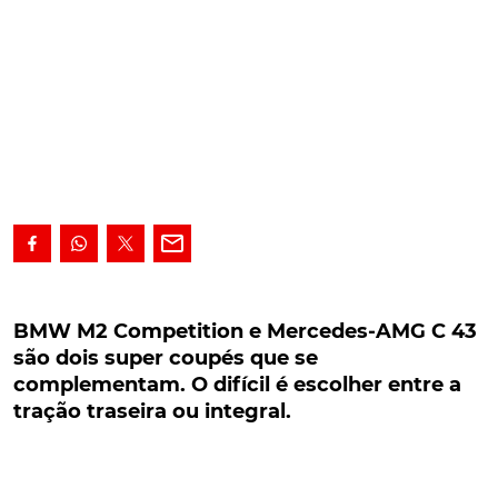
BMW M2 Competition e Mercedes-AMG C 43
são dois super coupés que se complementam.
BMW M2 Competition e Mercedes-AMG C 43
O difícil é escolher entre a tração traseira ou
são dois super coupés que se
integral.
complementam. O difícil é escolher entre a
tração traseira ou integral.
Super coupés unidos pela potência na casa dos 400
cv, o BMW M2 Competition é "O" M2, enquanto o
Mercedes C 43 AMG é o patamar de acesso ao V8 do