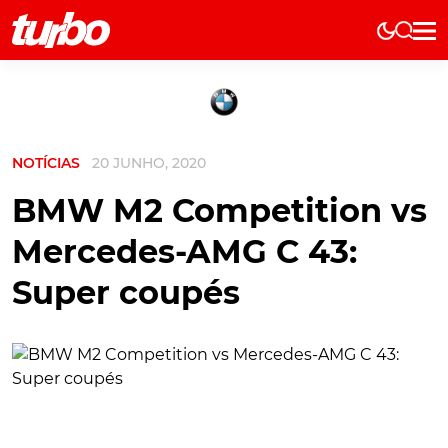
Elétricos
História
Técnica
NOTÍCIAS
20 JUNHO, 2020
Comerciais
Testes
BMW M2 Competition vs
Curiosidades
Mercedes-AMG C 43:
Marcas
Super coupés
Elétricos
Técnica
Testes