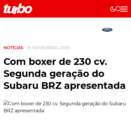
Elétricos
História
Técnica
NOTÍCIAS
19 NOVEMBRO, 2020
Comerciais
Testes
Com boxer de 230 cv.
Curiosidades
Segunda geração do
Marcas
Subaru BRZ apresentada
Elétricos
Técnica
Testes