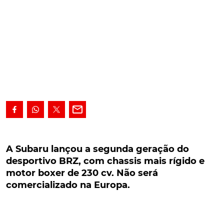
A Subaru lançou a segunda geração do
desportivo BRZ, com chassis mais rígido e
A Subaru lançou a segunda geração do
motor boxer de 230 cv. Não será
desportivo BRZ, com chassis mais rígido e
comercializado na Europa.
motor boxer de 230 cv. Não será
comercializado na Europa.
A Subaru lançou a segunda geração do desportivo
BRZ, com chassis mais rígido e motor boxer de 230
cv. Não será comercializado na Europa, ao contrário