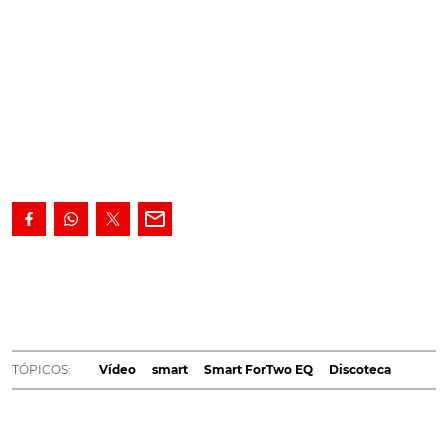
Festa é em qualquer lugar com um concept especial
do
Smart ForTwo EQ
. Equipado a rigor, tem até uma
plataforma o DJ.
A Smart dedicou um concept
especial do ForTwo EQ ao ambiente descontraído e
festivo, transformado o citadino numa discoteca móvel.
TÓPICOS:
Vídeo
smart
Smart ForTwo EQ
Discoteca
Criado pelo designer de produto Konstantin Grcic, este
concept está apetrechado com todos os equipamentos
dignos de uma discoteca, entre os quais uma