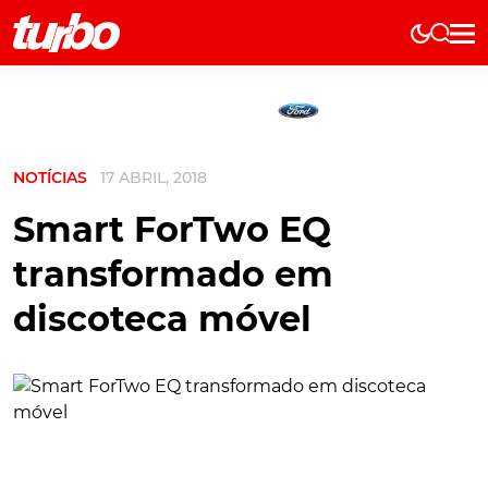
Elétricos
História
Técnica
NOTÍCIAS
17 ABRIL, 2018
Comerciais
Testes
Smart ForTwo EQ
Curiosidades
transformado em
Marcas
discoteca móvel
Elétricos
Técnica
Testes