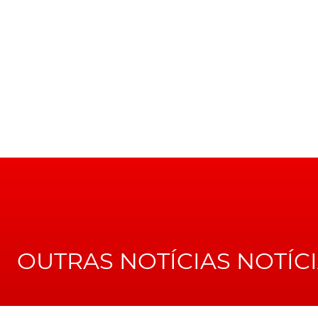
expandindo a nossa oferta para quatro modelo
TÓPICOS:
Skoda
Skoda Kamiq
OUTRAS NOTÍCIAS NOTÍC