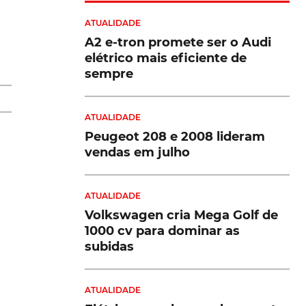
ATUALIDADE
A2 e-tron promete ser o Audi
ão
elétrico mais eficiente de
sempre
s
ATUALIDADE
a-
Peugeot 208 e 2008 lideram
vendas em julho
a-
ATUALIDADE
Volkswagen cria Mega Golf de
o
1000 cv para dominar as
o"
subidas
o
ro
ATUALIDADE