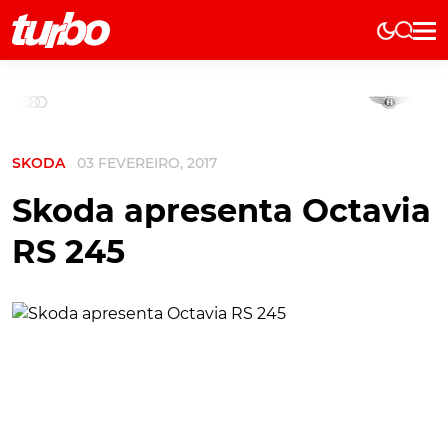
Elétricos
História
Técnica
SKODA
03 FEVEREIRO, 2017
Comerciais
Testes
Skoda apresenta Octavia
Curiosidades
RS 245
Marcas
Elétricos
Técnica
Testes