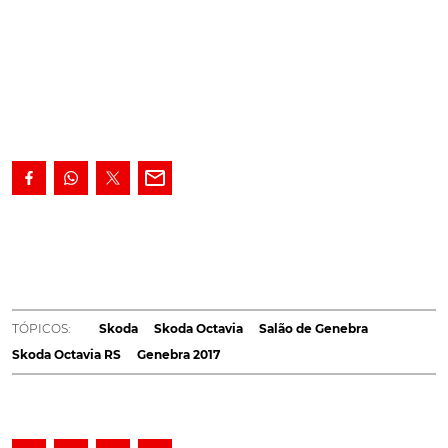
Com apresentação marcada para o Salão de
Genebra, a nova versão desportiva da Octavia entra
em comercialização ainda na Primavera.
[https://www.turbo.pt/wp-
content/uploads/2022/02/nuevo-octavia-rs-45-
TÓPICOS:
Skoda
Skoda Octavia
Salão de Genebra
2111111.jpg,https://www.turbo.pt/wp-
Skoda Octavia RS
Genebra 2017
content/uploads/2022/02/nuevo-octavia-rs-45-
222222.jpg,https://www.turbo.pt/wp-
content/uploads/2018/02/nuevo-octavia-rs-
45.jpg,https://www.turbo.pt/wp-