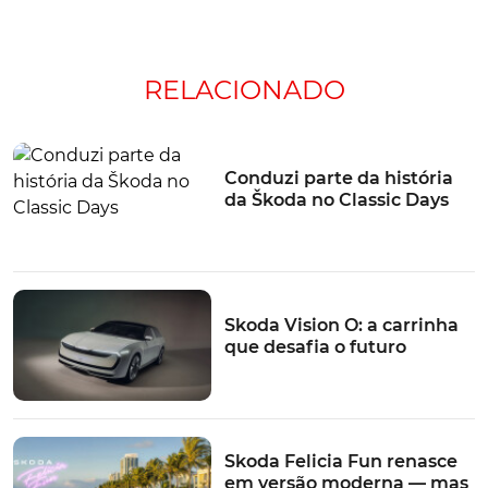
acústica agraciada pelo "Performance Sound
Generator", que permite ainda maior personalização da
experiência de condução com ajustes individuais para
RELACIONADO
diversos parâmetros. Com apresentação marcada para
o Salão de Genebra, a entrada em comercialização da
Skoda Octavia RS 245 está agendada ainda para a
Primavera.
Conduzi parte da história
TÓPICOS:
da Škoda no Classic Days
Skoda
Skoda Octavia
Salão de Genebra
Skoda Octavia
RS
Genebra 2017
Skoda Vision O: a carrinha
que desafia o futuro
Skoda Felicia Fun renasce
em versão moderna — mas