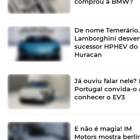
comprou a BMW?
De nome Temerário.
Lamborghini desve
sucessor HPHEV do
Huracan
Já ouviu falar nele? 
Portugal convida-o 
conhecer o EV3
E não é magia! IM
Motors mostra berli