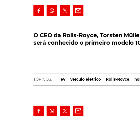
O CEO da Rolls-Royce, Torsten Müller-
conhecido o primeiro modelo 100% elé
O CEO da Rolls-Royce, Torsten Müll
será conhecido o primeiro modelo 1
Tal como a rival Bentley, também a Rolls-R
elétrica, nomeadamente, através do lança
elétrico. O qual, embora ainda sem data d
Silent Shadow.
TÓPICOS:
ev
veículo elétrico
Rolls-Royce
n
A confirmação terá sido feita pelo próprio C
intervenção na Bloomberg TV. Com a
Automo
pela empresa, em 2020.
Ainda de acordo com a mesma fonte, a escol
Shadow, que a
Rolls-Royce
produziu entre 196
como forma de aludir ao silêncio que modelo e