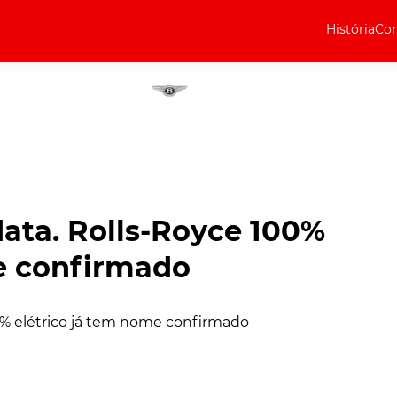
História
Com
Elétricos
Curiosidades
Elétricos
Técnica
Testes
ata. Rolls-Royce 100%
Marcas
e confirmado