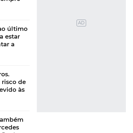
AD
ao último
a estar
tar a
os.
 risco de
evido às
 também
rcedes