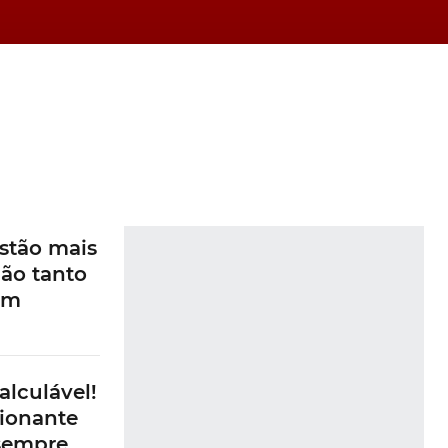
stão mais
ão tanto
am
alculável!
ionante
 sempre