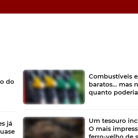
Combustíveis e
o do
baratos… mas n
quanto poderi
Um tesouro inc
s já
O mais impress
quase
ferro-velho de