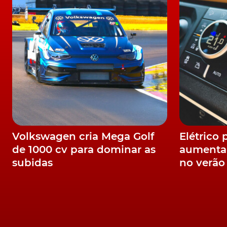
respectivamente.
TÓPICOS:
ev
veículo elétrico
Rolls-Royce
nome
Rolls-R
Volkswagen cria Mega Golf
Elétrico 
de 1000 cv para dominar as
aumenta
subidas
no verão