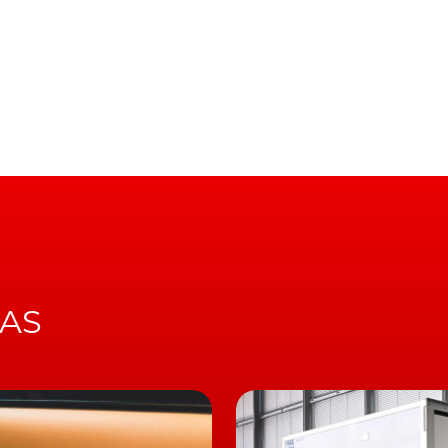
ra o nome do primeiro Roll-Royce 100% elétrico
não quis, contudo, anunciar, desde já, a data de chegada
rico da Rolls-Royce, garantindo, apenas, que não deixar
a Rolls-Royce", sentenciou o gestor, destacando, como
elevado binário", como também "o silêncio". Recordando
los motores ruidosos e elevadas sonoridades de escape
de benefício".
aior recorde de vendas de sempre
IAS
ainda falte muito para vermos um Rolls-Royce 100%
 ser expectável que o modelo possa vir a aproveitar muita
MW i7. Do qual, embora também muito pouco se saiba em
u que poderá vir a contar com um pack de baterias com
cerem autonomias entre os 550 e as 700 km,