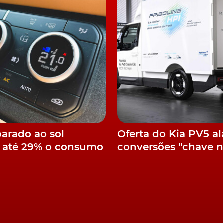
oyce Silent Shadow
parado ao sol
Oferta do Kia PV5 a
 até 29% o consumo
conversões "chave 