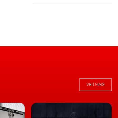
á
,
VER MAIS
s