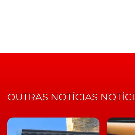
Nascido em 1965, o Silver Shadow serviu de inspiração pa
Apesar de ter revelado o nome, Müller-Ötvös 
daquele que será o primeiro modelo 100% elét
de ser um verdadeiro Rolls-Royce.
"A eletrificação é uma solução perfeita para 
mais-valias destes motores, não somente "o 
que, "nós não somos uma marca conhecida pe
pelo que, para nós, [a eletrificação] é um gran
LEIA TAMBÉM
Incrível! Rolls-Royce começa 2021 com o m
OUTRAS NOTÍCIAS NOTÍC
Finalmente e embora o mais certo seja que, 
elétrico a desfilar nas estradas, não deixa de
das soluções técnicas a estrear no futuro B
termos oficiais, a marca germânica já antevi
potências entre os 90 e os 120 kWh, a ofere