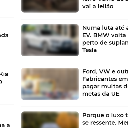
vai a leilão
Numa luta até 
nda
EV. BMW volta 
perto de suplan
Tesla
Ford, VW e outr
Kia
Fabricantes em
a
pagar multas d
metas da UE
Porque o luxo
se ressente. Me
na a