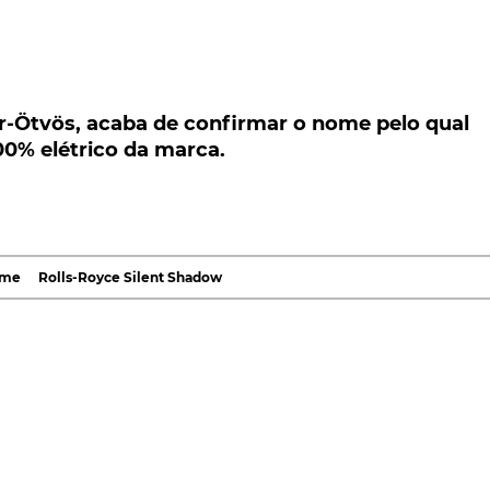
Ötvös, acaba de confirmar o nome pelo qual ser
trico da marca.
er-Ötvös, acaba de confirmar o nome pelo qual
00% elétrico da marca.
oyce prepara já a sua transição para a mobilidade
mento daquele que será o seu primeiro veículo 100%
e apresentação, tem já e no entanto, nome confirmad
ome
Rolls-Royce Silent Shadow
EO da
Rolls-Royce
, Torsten Müller-Ötvös, durante uma
tive News
a acrescentar que o nome foi, aliás, já regista
ha de Silent Shadow resulta do nome modelo Silver
5 e 1980. E que acabou sendo ligeiramente alterado,
létrico promete, desde já, oferecer.