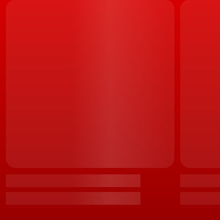
adrenalina em alta, decidimos sair para a estrada, já em
Portugal, com o novo BMW Série 4, hoje em dia um
modelo totalmente independente do Série 3 que lhe
esteve na base, e que é também, defende o Ricardo
Machado que com ele "conviveu", o regresso às origens
da BMW... assim como ao prazer de condução.
LEIA TAMBÉM
Com o Natal a chegar. Edição digital da Turbo de
dezembro já disponível!
Para os indecisos, um comparativo em que colocamos
frente-a-frente mais dois desportivos, embora e neste
caso, SUVs. Mais concretamente, o Maserati Levante
mais potente de sempre, o V8 de 580 cv, contra o
emblemático Porsche Cayenne. Resultado? Basta ler o
artigo na sua Revista TURBO...