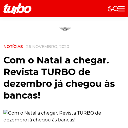
Elétricos
História
Técnica
NOTÍCIAS
26 NOVEMBRO, 2020
Comerciais
Testes
Com o Natal a chegar.
Curiosidades
Revista TURBO de
Marcas
dezembro já chegou às
Elétricos
bancas!
Técnica
Testes