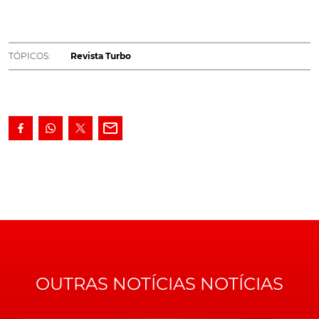
disponível, nas bancas, a mais recente edição da sua
Revista TURBO, para dezembro. E, como também é
hábito, com todas as novidades, ensaios e temas de
TÓPICOS:
Revista Turbo
interesse, que não vai querer perder!
Numa edição já a pensar a quadra natalícia, este ano
pouco convidativa para grandes reuniões familiares,
devido à pandemia em que vivemos, convidamo-lo para
alguns prazeres mais individualistas, "vivendo"
momentos de condução na mítica pista de
Hockenheim
, a bordo do novo Porsche 718 Cayman
GT4. O qual, já libertado da sombra do icónico 911,
mostra, aqui, também ele saber, muito bem, o
verdadeiro significado da palavra eficácia...
OUTRAS NOTÍCIAS NOTÍCIAS
De resto e aproveitando o facto de estarmos com a