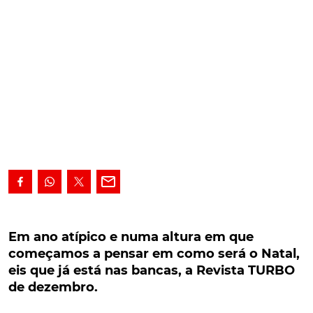
Em ano atípico e numa altura em que
começamos a pensar em como será o Natal, eis
Em ano atípico e numa altura em que
que já está nas bancas, a Revista TURBO de
começamos a pensar em como será o Natal,
dezembro.
eis que já está nas bancas, a Revista TURBO
de dezembro.
Em ano atípico e numa altura em que começamos a
pensar em como será o Natal, eis que já está