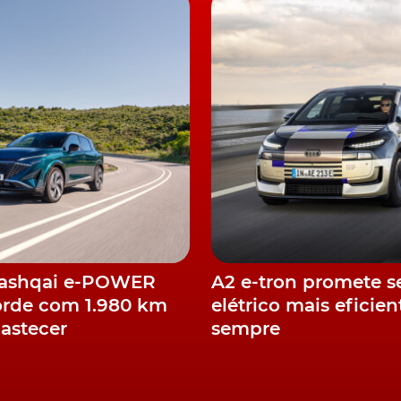
Qashqai e-POWER
A2 e-tron promete s
orde com 1.980 km
elétrico mais eficien
astecer
sempre