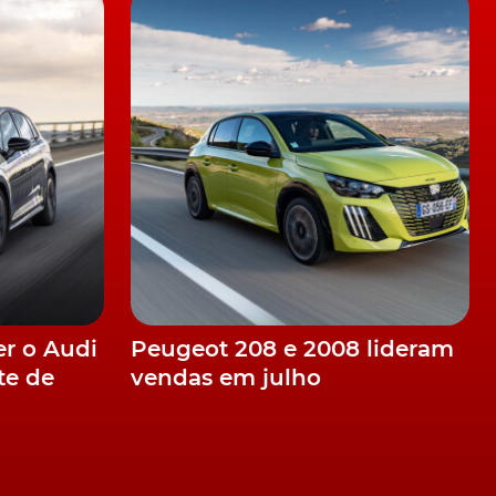
er o Audi
Peugeot 208 e 2008 lideram
te de
vendas em julho