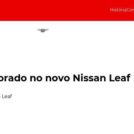
História
Com
Elétricos
Curiosidades
Elétricos
Técnica
Testes
porado no novo Nissan Leaf
Marcas