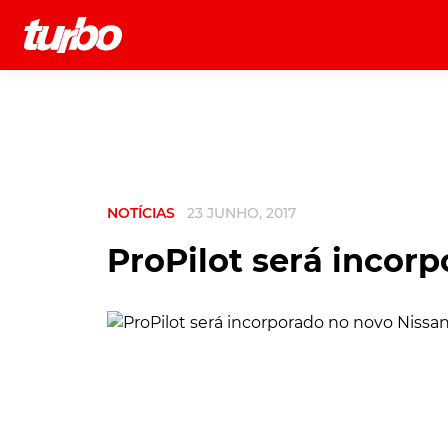
História
Comerciais
Testes
NOTÍCIAS
23 JUNHO, 2017
ProPilot será incor